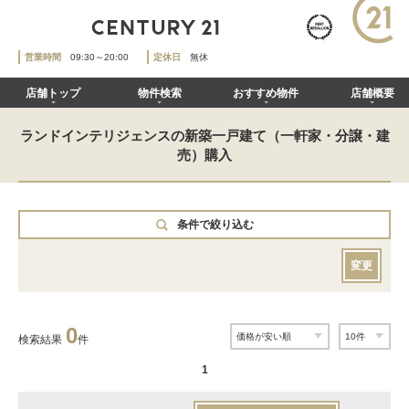
営業時間
09:30～20:00
定休日
無休
店舗トップ
物件検索
おすすめ物件
店舗概要
ランドインテリジェンスの新築一戸建て（一軒家・分譲・建
売）購入
条件で絞り込む
変更
0
検索結果
件
1