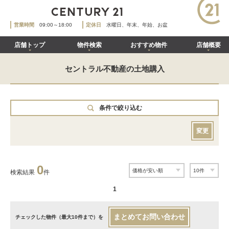
営業時間
09:00～18:00
定休日
水曜日、年末、年始、お盆
店舗トップ
物件検索
おすすめ物件
店舗概要
セントラル不動産の土地購入
条件で絞り込む
変更
0
検索結果
件
1
まとめてお問い合わせ
チェックした物件（最大10件まで）を