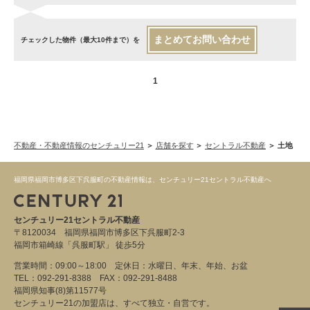
まとめてお問い合わせ
チェックした物件（最大10件まで）を
1
不動産・不動産情報のセンチュリー21
店舗を探す
セントラル不動産
土地
福岡県福岡市博多区下呉服町の不動産情報は、センチュリー21セントラル不動産へ
センチュリー21セントラル不動産
〒8120034 福岡県福岡市博多区下呉服町2-3
福岡市箱崎線「呉服町駅」 徒歩5分
営業時間：09:00～18:00 定休日：水曜日、年末、年始、お盆
TEL：092-291-8388 FAX：092-291-8488
福岡県知事(8)第11577号
センチュリー21の加盟店は、すべて独立・自営です。