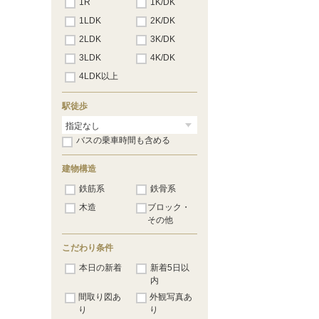
1R
1K/DK
1LDK
2K/DK
2LDK
3K/DK
3LDK
4K/DK
4LDK以上
駅徒歩
バスの乗車時間も含める
建物構造
鉄筋系
鉄骨系
木造
ブロック・
その他
こだわり条件
本日の新着
新着5日以
内
間取り図あ
外観写真あ
り
り