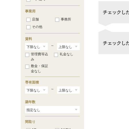
事業用
チェックし
店舗
事務所
その他
賃料
チェックし
～
管理費等込
礼金なし
み
敷金・保証
金なし
専有面積
～
築年数
間取り