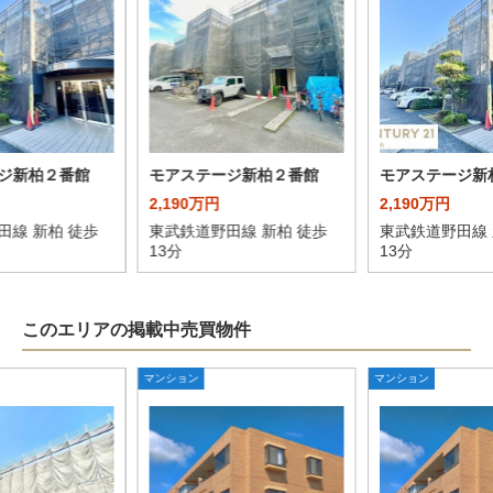
ジ新柏２番館
モアステージ新柏２番館
モアステージ新
2,190万円
2,190万円
田線 新柏 徒歩
東武鉄道野田線 新柏 徒歩
東武鉄道野田線 
13分
13分
このエリアの掲載中売買物件
マンション
マンション