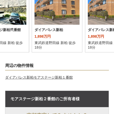
ジ新柏弐番館
ダイアパレス新柏
ダイアパレス新
1,898万円
1,898万円
田線 新柏 徒歩
東武鉄道野田線 新柏 徒歩
東武鉄道野田線 
18分
18分
周辺の物件情報
ダイアパレス新柏
モアステージ新柏１番館
モアステージ新柏２番館の
ご所有者様