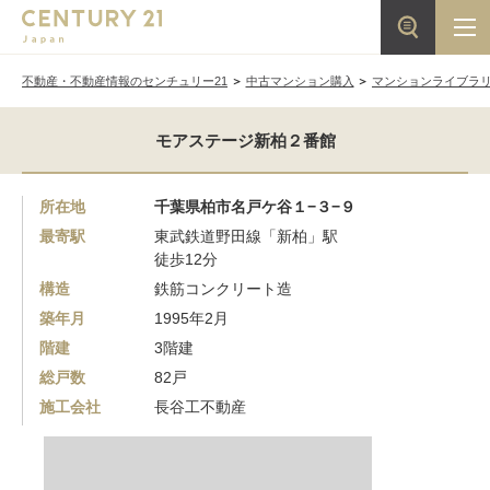
不動産・不動産情報のセンチュリー21
中古マンション購入
マンションライブラ
モアステージ新柏２番館
所在地
千葉県柏市名戸ケ谷１−３−９
最寄駅
東武鉄道野田線「新柏」駅
徒歩12分
構造
鉄筋コンクリート造
築年月
1995年2月
階建
3階建
総戸数
82戸
施工会社
長谷工不動産