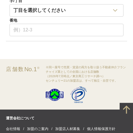
字/丁目
番地
※同一屋号で売買・賃貸の両方を取り扱う不動産仲介フラン
No.1
店舗数
※
チャイズ業としての全国における店舗数
（2026年7月時点／東京商工リサーチ調べ）
センチュリー21の加盟店は、すべて独立・自営です。
運営会社について
会社情報
加盟のご案内
加盟店人材募集
個人情報保護方針