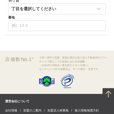
字/丁目
番地
※同一屋号で売買・賃貸の両方を取り扱う不動産仲介フラン
No.1
店舗数
※
チャイズ業としての全国における店舗数
（2026年7月時点／東京商工リサーチ調べ）
センチュリー21の加盟店は、すべて独立・自営です。
運営会社について
会社情報
加盟のご案内
加盟店人材募集
個人情報保護方針