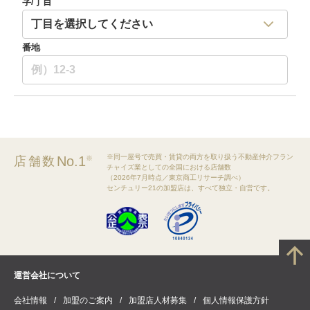
字/丁目
番地
※同一屋号で売買・賃貸の両方を取り扱う不動産仲介フラン
No.1
店舗数
※
チャイズ業としての全国における店舗数
（2026年7月時点／東京商工リサーチ調べ）
センチュリー21の加盟店は、すべて独立・自営です。
運営会社について
会社情報
加盟のご案内
加盟店人材募集
個人情報保護方針