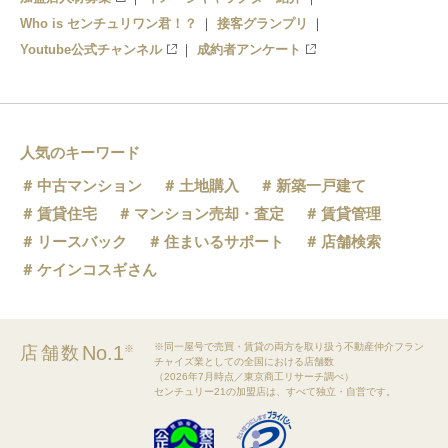
Who is センチュリワン君！？
接客グランプリ
Youtube公式チャンネル
成約者アンケート
人気のキーワード
中古マンション
土地購入
新築一戸建て
賃貸住宅
マンション売却・査定
賃貸管理
リースバック
住まいるサポート
店舗検索
ケインコスギさん
※同一屋号で売買・賃貸の両方を取り扱う不動産仲介フラン
No.1
店舗数
※
チャイズ業としての全国における店舗数
（2026年7月時点／東京商工リサーチ調べ）
センチュリー21の加盟店は、すべて独立・自営です。