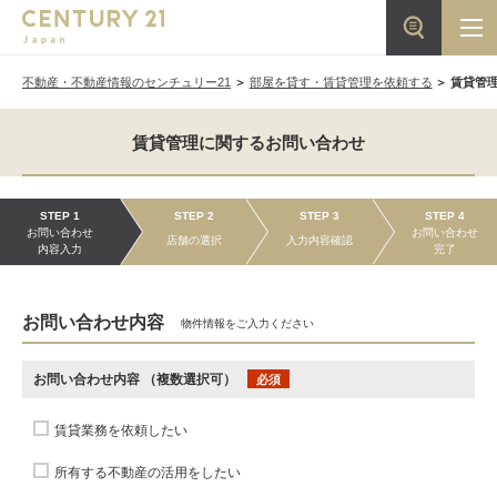
不動産・不動産情報のセンチュリー21
部屋を貸す・賃貸管理を依頼する
賃貸管
賃貸管理に関するお問い合わせ
STEP 1
STEP 2
STEP 3
STEP 4
お問い合わせ
お問い合わせ
店舗の選択
入力内容確認
内容入力
完了
お問い合わせ内容
物件情報をご入力ください
お問い合わせ内容
（複数選択可）
必須
賃貸業務を依頼したい
所有する不動産の活用をしたい