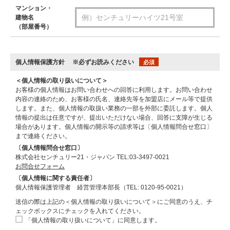
マンション・
建物名
（部屋番号）
個人情報保護方針
※必ずお読みください
必須
＜個人情報の取り扱いについて＞
お客様の個人情報はお問い合わせへの回答に利用します。お問い合わせ
内容の連絡のため、お客様の氏名、連絡先等を加盟店にメール等で提供
します。また、個人情報の取扱い業務の一部を外部に委託します。個人
情報の提出は任意ですが、提出いただけない場合、回答に支障が生じる
場合があります。個人情報の開示等の請求等は〔個人情報問合せ窓口〕
まで連絡ください。
〔個人情報問合せ窓口〕
株式会社センチュリー21・ジャパン TEL:03-3497-0021
お問合せフォーム
〔個人情報に関する責任者〕
個人情報保護管理者 経営管理本部長（TEL: 0120-95-0021）
送信の際は上記の＜個人情報の取り扱いについて＞にご同意のうえ、チ
ェックボックスにチェックを入れてください。
「個人情報の取り扱いについて」に同意します。