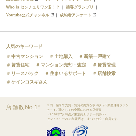
Who is センチュリワン君！？
接客グランプリ
Youtube公式チャンネル
成約者アンケート
人気のキーワード
中古マンション
土地購入
新築一戸建て
賃貸住宅
マンション売却・査定
賃貸管理
リースバック
住まいるサポート
店舗検索
ケインコスギさん
※同一屋号で売買・賃貸の両方を取り扱う不動産仲介フラン
No.1
店舗数
※
チャイズ業としての全国における店舗数
（2026年7月時点／東京商工リサーチ調べ）
センチュリー21の加盟店は、すべて独立・自営です。