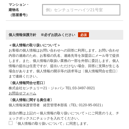
マンション・
建物名
（部屋番号）
個人情報保護方針
※必ずお読みください
必須
＜個人情報の取り扱いについて＞
お客様の個人情報はお問い合わせへの回答に利用します。お問い合わせ
内容の連絡のため、お客様の氏名、連絡先等を加盟店にメール等で提供
します。また、個人情報の取扱い業務の一部を外部に委託します。個人
情報の提出は任意ですが、提出いただけない場合、回答に支障が生じる
場合があります。個人情報の開示等の請求等は〔個人情報問合せ窓口〕
まで連絡ください。
〔個人情報問合せ窓口〕
株式会社センチュリー21・ジャパン TEL:03-3497-0021
お問合せフォーム
〔個人情報に関する責任者〕
個人情報保護管理者 経営管理本部長（TEL: 0120-95-0021）
送信の際は上記の＜個人情報の取り扱いについて＞にご同意のうえ、チ
ェックボックスにチェックを入れてください。
「個人情報の取り扱いについて」に同意します。