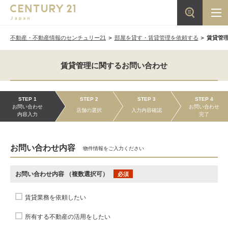
不動産・不動産情報のセンチュリー21
部屋を貸す・賃貸管理を依頼する
賃貸管
賃貸管理に関するお問い合わせ
STEP 1
STEP 2
STEP 3
STEP 4
お問い合わせ
お問い合わせ
店舗の選択
入力内容確認
内容入力
完了
お問い合わせ内容
物件情報をご入力ください
お問い合わせ内容
（複数選択可）
必須
賃貸業務を依頼したい
所有する不動産の活用をしたい