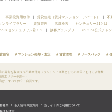
事業投資用物件
賃貸住宅（賃貸マンション・アパート）
不
ョンライブラリー
賃貸管理
店舗検索
センチュリー21とは
ho is センチュリワン君！？
接客グランプリ
Youtube公式チャ
貸住宅
マンション売却・査定
賃貸管理
リースバック
貸の両方を取り扱う不動産仲介フランチャイズ業としての全国における店舗数
東京商工リサーチ調べ）
盟店は、すべて独立・自営です。
材募集
個人情報保護方針
当サイトのご利用について
客様相談室