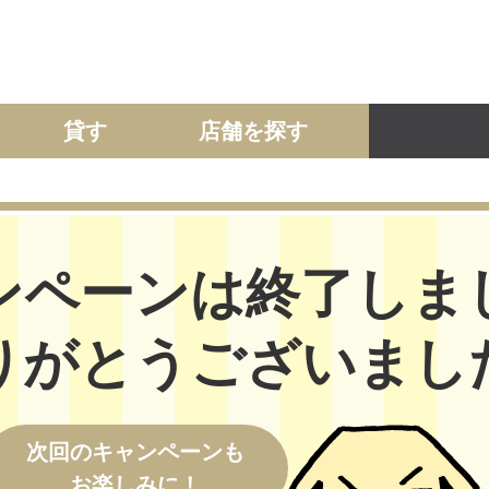
貸す
店舗を探す
建て
マンション
土地
事業投資用
ンペーンは終了しま
りがとうございまし
次回の
キャンペーンも
お楽しみに！