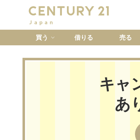
買う
借りる
売る
新築一戸建て
中古一戸
キャ
あ