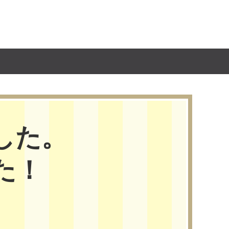
した。
た！